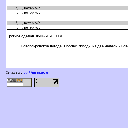
,
°, , , ветер м/с
°, , , ветер м/с
,
°, , , ветер м/с
°, , , ветер м/с
Прогноз сделан
18-06-2026 00 ч
Новопокровское погода. Прогноз погоды на две недели - Но
obl@nn-map.ru
Связаться: