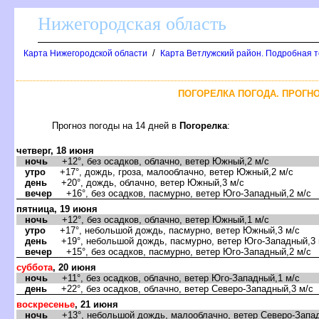
Нижегородская область
/
Карта Нижегородской области
Карта Ветлужский район. Подробная т
ПОГОРЕЛКА ПОГОДА. ПРОГНО
Прогноз погоды на 14 дней
Погорелка
:
четверг, 18 июня
ночь
+12°, без осадков, облачно, ветер Южный,2 м/с
утро
+17°, дождь, гроза, малооблачно, ветер Южный,2 м/с
день
+20°, дождь, облачно, ветер Южный,3 м/с
ечер
+16°, без осадков, пасмурно, ветер Юго-Западный,2 м/с
пятница, 19 июня
ночь
+12°, без осадков, облачно, ветер Южный,1 м/с
утро
+17°, небольшой дождь, пасмурно, ветер Южный,3 м/с
день
+19°, небольшой дождь, пасмурно, ветер Юго-Западный,3 
ечер
+15°, без осадков, пасмурно, ветер Юго-Западный,2 м/с
суббота
, 20 июня
ночь
+11°, без осадков, облачно, ветер Юго-Западный,1 м/с
день
+22°, без осадков, облачно, ветер Северо-Западный,3 м/с
оскресенье
, 21 июня
ночь
+13°, небольшой дождь, малооблачно, ветер Северо-Запад