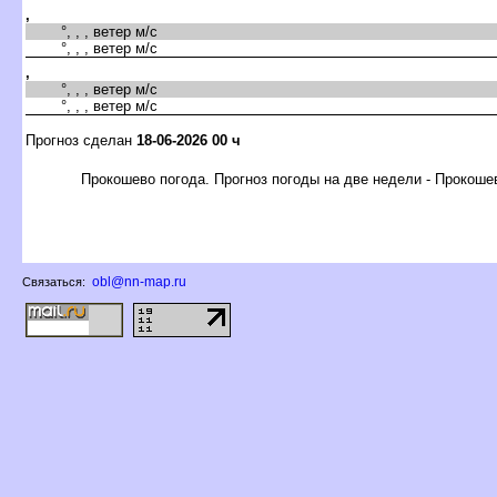
,
°, , , ветер м/с
°, , , ветер м/с
,
°, , , ветер м/с
°, , , ветер м/с
Прогноз сделан
18-06-2026 00 ч
Прокошево погода. Прогноз погоды на две недели - Прокоше
obl@nn-map.ru
Связаться: