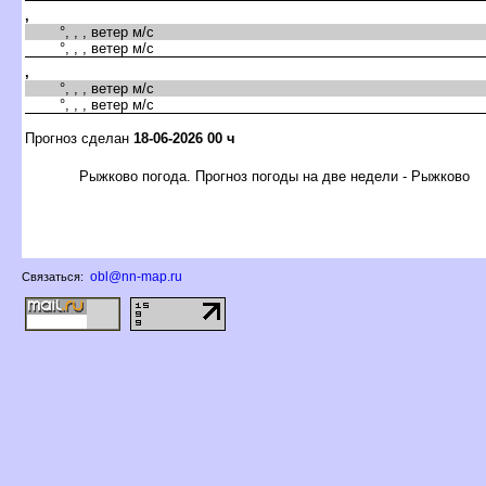
,
°, , , ветер м/с
°, , , ветер м/с
,
°, , , ветер м/с
°, , , ветер м/с
Прогноз сделан
18-06-2026 00 ч
Рыжково погода. Прогноз погоды на две недели - Рыжково
obl@nn-map.ru
Связаться: