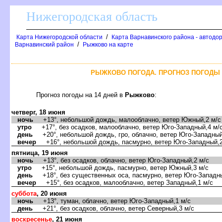
Нижегородская область
/
Карта Нижегородской области
Карта Варнавинского района - автодо
/
арнавинский район
Рыжково на карте
РЫЖКОВО ПОГОДА. ПРОГНОЗ ПОГОДЫ 
Прогноз погоды на 14 дней
Рыжково
:
четверг, 18 июня
ночь
+13°, небольшой дождь, малооблачно, ветер Южный,2 м/с
утро
+17°, без осадков, малооблачно, ветер Юго-Западный,4 м/
день
+20°, небольшой дождь, гро, облачно, ветер Юго-Западный
ечер
+16°, небольшой дождь, пасмурно, ветер Юго-Западный,2
пятница, 19 июня
ночь
+13°, без осадков, облачно, ветер Юго-Западный,2 м/с
утро
+15°, небольшой дождь, пасмурно, ветер Южный,3 м/с
день
+18°, без существенных оса, пасмурно, ветер Юго-Западны
ечер
+15°, без осадков, малооблачно, ветер Западный,1 м/с
суббота
, 20 июня
ночь
+13°, туман, облачно, ветер Юго-Западный,1 м/с
день
+21°, без осадков, облачно, ветер Северный,3 м/с
оскресенье
, 21 июня