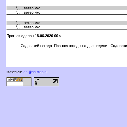
,
°, , , ветер м/с
°, , , ветер м/с
,
°, , , ветер м/с
°, , , ветер м/с
Прогноз сделан
18-06-2026 00 ч
Садовский погода. Прогноз погоды на две недели - Садовск
obl@nn-map.ru
Связаться: