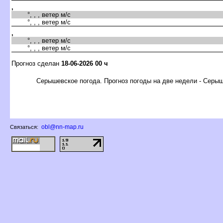
,
°, , , ветер м/с
°, , , ветер м/с
,
°, , , ветер м/с
°, , , ветер м/с
Прогноз сделан
18-06-2026 00 ч
Серышевское погода. Прогноз погоды на две недели - Серы
obl@nn-map.ru
Связаться: