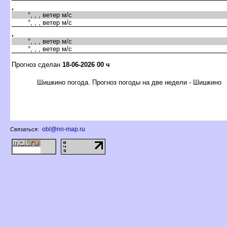
,
°, , , ветер м/с
°, , , ветер м/с
,
°, , , ветер м/с
°, , , ветер м/с
Прогноз сделан
18-06-2026 00 ч
Шишкино погода. Прогноз погоды на две недели - Шишкино
obl@nn-map.ru
Связаться: