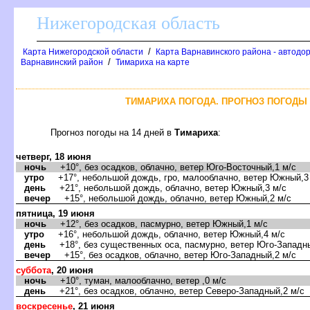
Нижегородская область
/
Карта Нижегородской области
Карта Варнавинского района - автодо
/
арнавинский район
Тимариха на карте
ТИМАРИХА ПОГОДА. ПРОГНОЗ ПОГОДЫ 
Прогноз погоды на 14 дней
Тимариха
:
четверг, 18 июня
ночь
+10°, без осадков, облачно, ветер Юго-Восточный,1 м/с
утро
+17°, небольшой дождь, гро, малооблачно, ветер Южный,3
день
+21°, небольшой дождь, облачно, ветер Южный,3 м/с
ечер
+15°, небольшой дождь, облачно, ветер Южный,2 м/с
пятница, 19 июня
ночь
+12°, без осадков, пасмурно, ветер Южный,1 м/с
утро
+16°, небольшой дождь, облачно, ветер Южный,4 м/с
день
+18°, без существенных оса, пасмурно, ветер Юго-Западны
ечер
+15°, без осадков, облачно, ветер Юго-Западный,2 м/с
суббота
, 20 июня
ночь
+10°, туман, малооблачно, ветер ,0 м/с
день
+21°, без осадков, облачно, ветер Северо-Западный,2 м/с
оскресенье
, 21 июня