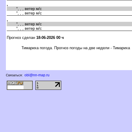
,
°, , , ветер м/с
°, , , ветер м/с
,
°, , , ветер м/с
°, , , ветер м/с
Прогноз сделан
18-06-2026 00 ч
Тимариха погода. Прогноз погоды на две недели - Тимариха
obl@nn-map.ru
Связаться: