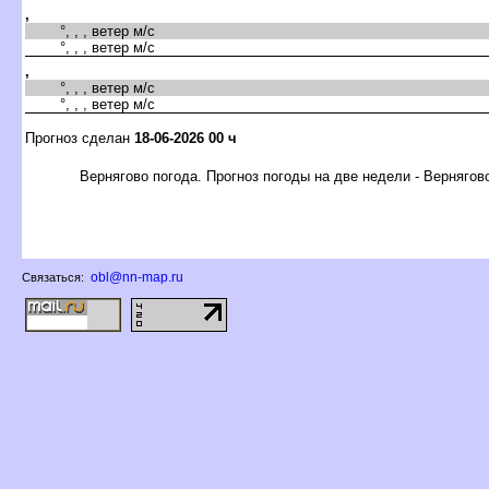
,
°, , , ветер м/с
°, , , ветер м/с
,
°, , , ветер м/с
°, , , ветер м/с
Прогноз сделан
18-06-2026 00 ч
ернягово погода. Прогноз погоды на две недели - Вернягов
obl@nn-map.ru
Связаться: