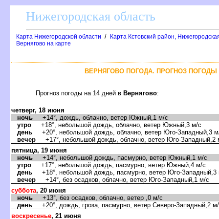
Нижегородская область
/
Карта Нижегородской области
Карта Кстовский район, Нижегородская
ернягово на карте
ЕРНЯГОВО ПОГОДА. ПРОГНОЗ ПОГОДЫ Н
Прогноз погоды на 14 дней
ернягово
:
четверг, 18 июня
ночь
+14°, дождь, облачно, ветер Южный,1 м/с
утро
+18°, небольшой дождь, облачно, ветер Южный,3 м/с
день
+20°, небольшой дождь, облачно, ветер Юго-Западный,3 м
ечер
+17°, небольшой дождь, облачно, ветер Юго-Западный,2 
пятница, 19 июня
ночь
+14°, небольшой дождь, пасмурно, ветер Южный,1 м/с
утро
+17°, небольшой дождь, пасмурно, ветер Южный,4 м/с
день
+18°, небольшой дождь, пасмурно, ветер Юго-Западный,3 
ечер
+14°, без осадков, облачно, ветер Юго-Западный,1 м/с
суббота
, 20 июня
ночь
+13°, без осадков, облачно, ветер ,0 м/с
день
+20°, дождь, гроза, пасмурно, ветер Северо-Западный,2 м
оскресенье
, 21 июня