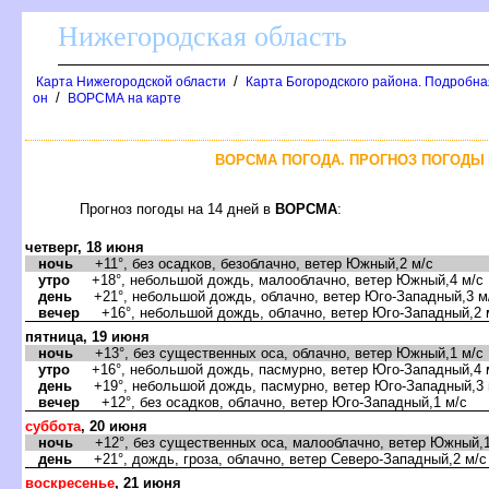
Нижегородская область
/
Карта Нижегородской области
Карта Богородского района. Подробная
/
он
ОРСМА на карте
ОРСМА ПОГОДА. ПРОГНОЗ ПОГОДЫ Н
Прогноз погоды на 14 дней
ОРСМА
:
четверг, 18 июня
ночь
+11°, без осадков, безоблачно, ветер Южный,2 м/с
утро
+18°, небольшой дождь, малооблачно, ветер Южный,4 м/с
день
+21°, небольшой дождь, облачно, ветер Юго-Западный,3 м
ечер
+16°, небольшой дождь, облачно, ветер Юго-Западный,2 
пятница, 19 июня
ночь
+13°, без существенных оса, облачно, ветер Южный,1 м/с
утро
+16°, небольшой дождь, пасмурно, ветер Юго-Западный,4 
день
+19°, небольшой дождь, пасмурно, ветер Юго-Западный,3 
ечер
+12°, без осадков, облачно, ветер Юго-Западный,1 м/с
суббота
, 20 июня
ночь
+12°, без существенных оса, малооблачно, ветер Южный,1
день
+21°, дождь, гроза, облачно, ветер Северо-Западный,2 м/с
оскресенье
, 21 июня