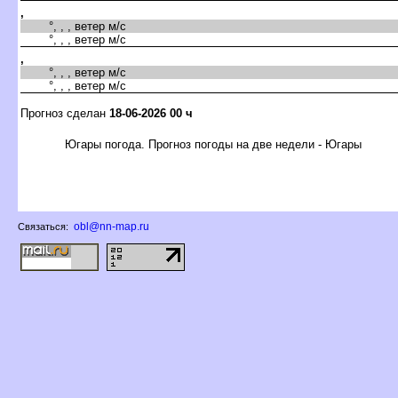
,
°, , , ветер м/с
°, , , ветер м/с
,
°, , , ветер м/с
°, , , ветер м/с
Прогноз сделан
18-06-2026 00 ч
Югары погода. Прогноз погоды на две недели - Югары
obl@nn-map.ru
Связаться: