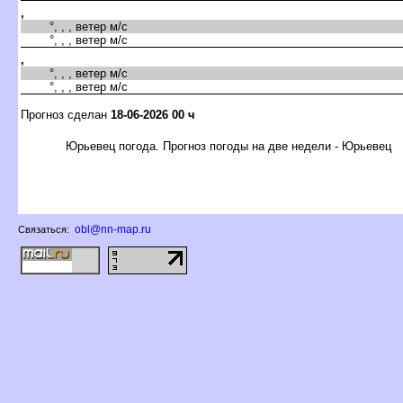
,
°, , , ветер м/с
°, , , ветер м/с
,
°, , , ветер м/с
°, , , ветер м/с
Прогноз сделан
18-06-2026 00 ч
Юрьевец погода. Прогноз погоды на две недели - Юрьевец
obl@nn-map.ru
Связаться: