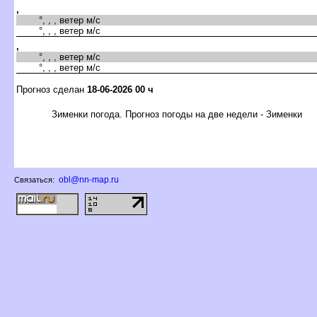
,
°, , , ветер м/с
°, , , ветер м/с
,
°, , , ветер м/с
°, , , ветер м/с
Прогноз сделан
18-06-2026 00 ч
Зименки погода. Прогноз погоды на две недели - Зименки
obl@nn-map.ru
Связаться: