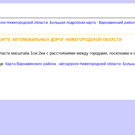
роги Нижегородской области. Большая подробная карта - Варнавинский район
КАРТЕ АВТОМОБИЛЬНЫХ ДОРОГ НИЖЕГОРОДСКОЙ ОБЛАСТИ
бласти масштаба 1см:2км с расстояниями между городами, поселками и 
ице
Карта Варнавинского района - автодороги Нижегородской области. Больш