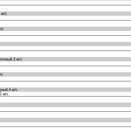
 м/с
/с
очный,3 м/с
/с
ный,4 м/с
6 м/с